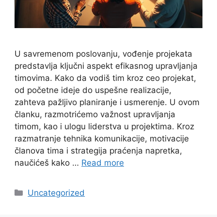
U savremenom poslovanju, vođenje projekata
predstavlja ključni aspekt efikasnog upravljanja
timovima. Kako da vodiš tim kroz ceo projekat,
od početne ideje do uspešne realizacije,
zahteva pažljivo planiranje i usmerenje. U ovom
članku, razmotrićemo važnost upravljanja
timom, kao i ulogu liderstva u projektima. Kroz
razmatranje tehnika komunikacije, motivacije
članova tima i strategija praćenja napretka,
naučićeš kako …
Read more
Categories
Uncategorized