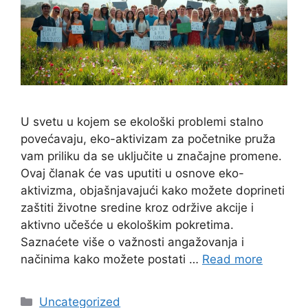
U svetu u kojem se ekološki problemi stalno
povećavaju, eko-aktivizam za početnike pruža
vam priliku da se uključite u značajne promene.
Ovaj članak će vas uputiti u osnove eko-
aktivizma, objašnjavajući kako možete doprineti
zaštiti životne sredine kroz održive akcije i
aktivno učešće u ekološkim pokretima.
Saznaćete više o važnosti angažovanja i
načinima kako možete postati …
Read more
Categories
Uncategorized