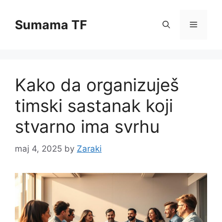
Skip
to
Sumama TF
Menu
content
Kako da organizuješ
timski sastanak koji
stvarno ima svrhu
maj 4, 2025
by
Zaraki