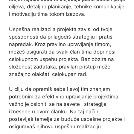
ciljeva, detaljno planiranje, tehnike komunikacije
i motivaciju tima tokom izazova.
Uspešna realizacija projekta zavisi od tvoje
sposobnosti da prilagodiš strategiju i pratiš
napredak. Kroz pravilno upravljanje timom,
možeš osigurati da svaki član tima doprinosi
celokupnom uspehu projekta. Bez obzira na
složenost zadataka, pravilan pristup može
značajno olakšati celokupan rad.
U cilju da opremiš sebe i svoj tim znanjem
potrebnim za efektivno upravljanje projektima,
važno je osloniti se na savete i strategije
iznesene u ovom članku. Na taj način,
postavljaš temelje za buduće uspešne projekte i
osiguravaš njihovu uspešnu realizaciju.