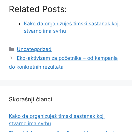
Related Posts:
Kako da organizuješ timski sastanak koji
stvarno ima svrhu
Categories
Uncategorized
Eko-aktivizam za početnike – od kampanja
do konkretnih rezultata
Skorašnji članci
Kako da organizuješ timski sastanak koji
stvarno ima svrhu