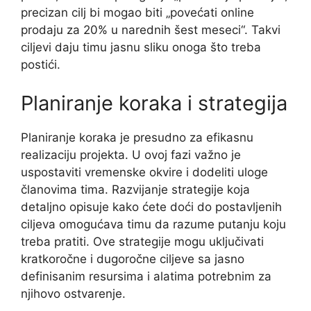
precizan cilj bi mogao biti „povećati online
prodaju za 20% u narednih šest meseci“. Takvi
ciljevi daju timu jasnu sliku onoga što treba
postići.
Planiranje koraka i strategija
Planiranje koraka je presudno za efikasnu
realizaciju projekta. U ovoj fazi važno je
uspostaviti vremenske okvire i dodeliti uloge
članovima tima. Razvijanje strategije koja
detaljno opisuje kako ćete doći do postavljenih
ciljeva omogućava timu da razume putanju koju
treba pratiti. Ove strategije mogu uključivati
kratkoročne i dugoročne ciljeve sa jasno
definisanim resursima i alatima potrebnim za
njihovo ostvarenje.