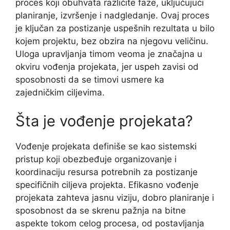
proces koji obuhvata različite faze, uključujući
planiranje, izvršenje i nadgledanje. Ovaj proces
je ključan za postizanje uspešnih rezultata u bilo
kojem projektu, bez obzira na njegovu veličinu.
Uloga upravljanja timom veoma je značajna u
okviru vođenja projekata, jer uspeh zavisi od
sposobnosti da se timovi usmere ka
zajedničkim ciljevima.
Šta je vođenje projekata?
Vođenje projekata definiše se kao sistemski
pristup koji obezbeđuje organizovanje i
koordinaciju resursa potrebnih za postizanje
specifičnih ciljeva projekta. Efikasno vođenje
projekata zahteva jasnu viziju, dobro planiranje i
sposobnost da se skrenu pažnja na bitne
aspekte tokom celog procesa, od postavljanja