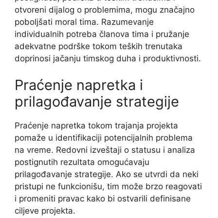
otvoreni dijalog o problemima, mogu značajno
poboljšati moral tima. Razumevanje
individualnih potreba članova tima i pružanje
adekvatne podrške tokom teških trenutaka
doprinosi jačanju timskog duha i produktivnosti.
Praćenje napretka i
prilagođavanje strategije
Praćenje napretka tokom trajanja projekta
pomaže u identifikaciji potencijalnih problema
na vreme. Redovni izveštaji o statusu i analiza
postignutih rezultata omogućavaju
prilagođavanje strategije. Ako se utvrdi da neki
pristupi ne funkcionišu, tim može brzo reagovati
i promeniti pravac kako bi ostvarili definisane
ciljeve projekta.