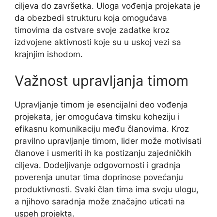
ciljeva do završetka. Uloga vođenja projekata je
da obezbedi strukturu koja omogućava
timovima da ostvare svoje zadatke kroz
izdvojene aktivnosti koje su u uskoj vezi sa
krajnjim ishodom.
Važnost upravljanja timom
Upravljanje timom je esencijalni deo vođenja
projekata, jer omogućava timsku koheziju i
efikasnu komunikaciju među članovima. Kroz
pravilno upravljanje timom, lider može motivisati
članove i usmeriti ih ka postizanju zajedničkih
ciljeva. Dodeljivanje odgovornosti i gradnja
poverenja unutar tima doprinose povećanju
produktivnosti. Svaki član tima ima svoju ulogu,
a njihovo saradnja može značajno uticati na
uspeh projekta.